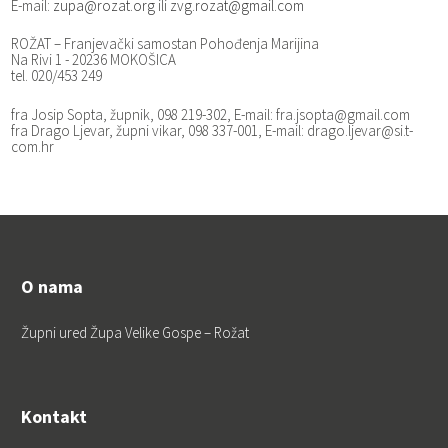
E-mail:
zupa@rozat.org
ili
zvg.rozat@gmail.com
ROŽAT – Franjevački samostan Pohođenja Marijina
Na Rivi 1 - 20236 MOKOŠICA
tel. 020/453 249
fra Josip Sopta, župnik, 098 219-302, E-mail: fra.jsopta@gmail.com
fra Drago Ljevar, župni vikar, 098 337-001, E-mail: drago.ljevar@si.t-
com.hr
O nama
Župni ured Župa Velike Gospe – Rožat
Kontakt