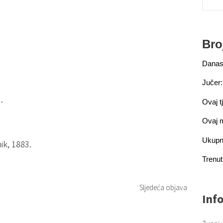
Bro
Danas
Jučer:
.
Ovaj t
Ovaj 
Ukupn
ik, 1883.
Trenut
Sljedeća objava
Inf