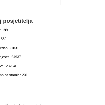
j posjetitelja
: 199
 552
jedan: 21831
mjesec: 94937
o: 1232646
no na stranici: 201
o