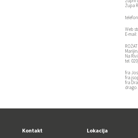
Župni 
Župa R
telefon
Web st
E-mail:
ROŽAT 
Marijin
Na Riv
tel. 02
fra Jos
fra.js
fra Dra
drago.
Kontakt
Lokacija