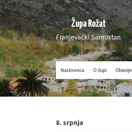
Župa Rožat
Franjevački Samostan
Naslovnica
O župi
Obavije
8. srpnja