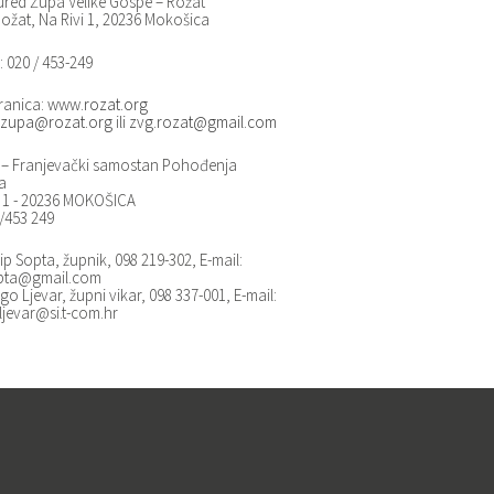
ured Župa Velike Gospe – Rožat
ožat, Na Rivi 1, 20236 Mokošica
: 020 / 453-249
ranica:
www.rozat.org
zupa@rozat.org
ili
zvg.rozat@gmail.com
– Franjevački samostan Pohođenja
a
i 1 - 20236 MOKOŠICA
0/453 249
ip Sopta, župnik, 098 219-302, E-mail:
opta@gmail.com
go Ljevar, župni vikar, 098 337-001, E-mail:
ljevar@si.t-com.hr