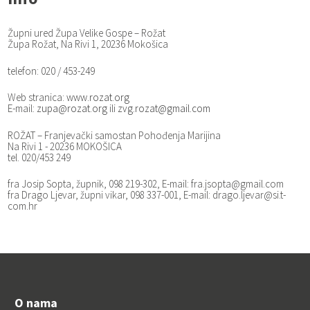
Župni ured Župa Velike Gospe – Rožat
Župa Rožat, Na Rivi 1, 20236 Mokošica
telefon: 020 / 453-249
Web stranica:
www.rozat.org
E-mail:
zupa@rozat.org
ili
zvg.rozat@gmail.com
ROŽAT – Franjevački samostan Pohođenja Marijina
Na Rivi 1 - 20236 MOKOŠICA
tel. 020/453 249
fra Josip Sopta, župnik, 098 219-302, E-mail: fra.jsopta@gmail.com
fra Drago Ljevar, župni vikar, 098 337-001, E-mail: drago.ljevar@si.t-
com.hr
O nama