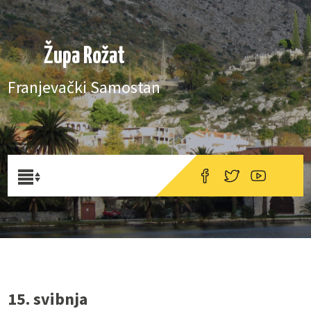
Župa Rožat
Franjevački Samostan
15. svibnja