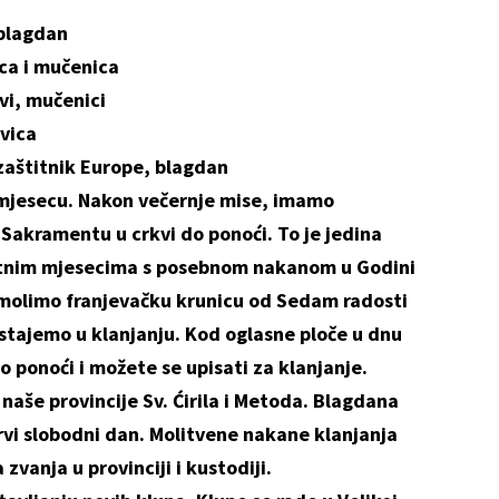
 blagdan
ica i mučenica
ovi, mučenici
evica
zaštitnik Europe, blagdan
jesecu. Nakon večernje mise, imamo
Sakramentu u crkvi do ponoći. To je jedina
jetnim mjesecima s posebnom nakanom u Godini
 molimo franjevačku krunicu od Sedam radosti
ostajemo u klanjanju. Kod oglasne ploče u dnu
 ponoći i možete se upisati za klanjanje.
še provincije Sv. Ćirila i Metoda. Blagdana
rvi slobodni dan. Molitvene nakane klanjanja
vanja u provinciji i kustodiji.