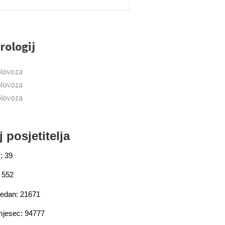
rologij
olovoza
olovoza
olovoza
j posjetitelja
: 39
 552
jedan: 21671
mjesec: 94777