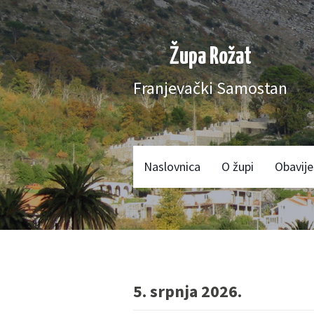
Župa Rožat
Franjevački Samostan
Naslovnica
O župi
Obavije
5. srpnja 2026.