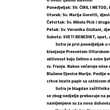
Ponedjeljak: SV. ĆIRIL I METOD,
Utorak: Sv. Marija Goretti, djev
Četvrtak: Sv. Nikola Pick i drug
Petak: Sv. Veronika Giuliani, dj
Subota: SVETI BENEDIKT, opat, 
Sutra je prvi ponedjeljak u m
klanjanje Presvetom Oltarskom 
aktivnost koju želimo u ovim l
sv. Franje. Nakon večernje mise
Blažene Djevice Marije. Poslije 
crkve imate papir sa satnicom do
Sutra je blagdan zaštitnika na
se zbog nedjelje prebacuje na p
namijenjene su za nova duhovna z