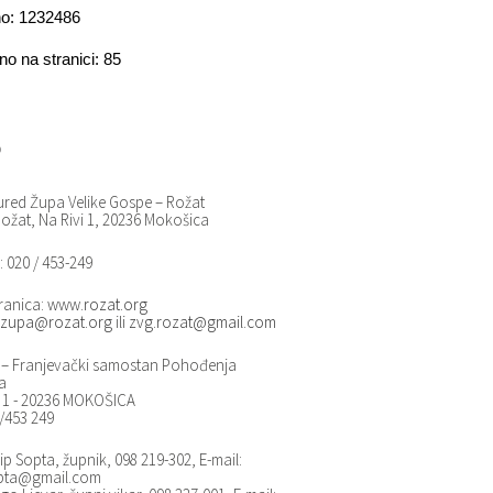
o: 1232486
no na stranici: 85
o
ured Župa Velike Gospe – Rožat
ožat, Na Rivi 1, 20236 Mokošica
: 020 / 453-249
ranica:
www.rozat.org
zupa@rozat.org
ili
zvg.rozat@gmail.com
– Franjevački samostan Pohođenja
a
i 1 - 20236 MOKOŠICA
0/453 249
ip Sopta, župnik, 098 219-302, E-mail:
opta@gmail.com