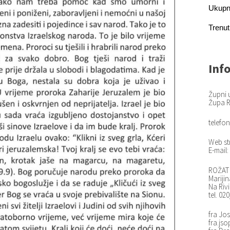
Ukupn
Trenut
Inf
Župni 
Župa R
telefon
Web st
E-mail:
ROŽAT 
Marijin
Na Riv
tel. 02
fra Jos
fra.js