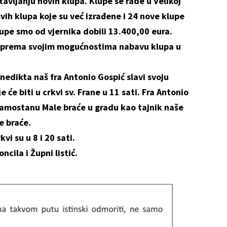
ljanju novih klupa. Klupe se rade u Velikoj
svih klupa koje su već izrađene i 24 nove klupe
lupe smo od vjernika dobili 13.400,00 eura.
 prema svojim mogućnostima nabavu klupa u
ikta naš fra Antonio Gospić slavi svoju
 će biti u crkvi sv. Frane u 11 sati. Fra Antonio
 samostanu Male braće u gradu kao tajnik naše
e braće.
kvi su u 8 i 20 sati.
cila i Župni listić.