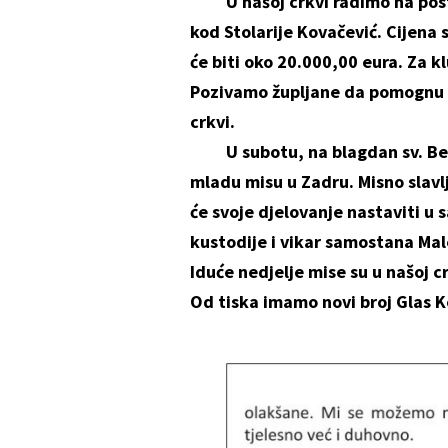
U našoj crkvi radimo na postav
kod Stolarije Kovačević. Cijena 
će biti oko 20.000,00 eura. Za k
Pozivamo župljane da pomognu
crkvi.
U subotu, na blagdan sv. Bened
mladu misu u Zadru. Misno slavlje
će svoje djelovanje nastaviti u
kustodije i vikar samostana Mal
Iduće nedjelje mise su u našoj cr
Od tiska imamo novi broj Glas Kon