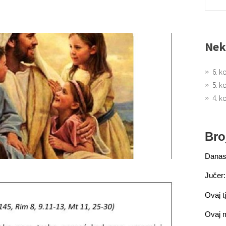
Nek
6. k
5. k
4. k
Bro
Danas
Jučer:
Ovaj t
Ovaj 